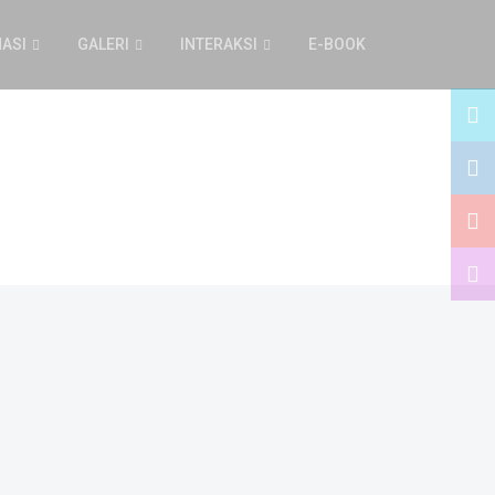
ASI
GALERI
INTERAKSI
E-BOOK
Selanjutnya
PKBM
Sekretariat