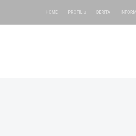
HOME
PROFIL
BERITA
INFORM
PAUD
Sekretariat
Sekretariat